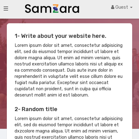
Guest
1- Write about your website here.
About
Lorem ipsum dolor sit amet, consectetur adipisicing
community.samzara.in
elit, sed do eiusmod tempor incididunt ut labore et
dolore magna aliqua. Ut enim ad minim veniam, quis
nostrud exercitation ullamco laboris nisi ut aliquip ex
ea commodo consequat. Duis aute irure dolor in
WoWonder v3.0.2 is a Social Networking
reprehenderit in voluptate velit esse cillum dolore eu
Platform. With our new feature, user can
fugiat nulla pariatur. Excepteur sint occaecat
cupidatat non proident, sunt in culpa qui officia
wonder posts, photos,
deserunt mollit anim id est laborum.
2- Random title
Lorem ipsum dolor sit amet, consectetur adipisicing
elit, sed do eiusmod tempor incididunt ut labore et
dxzcolore magna aliqua. Ut enim ad minim veniam,
quis nostrud exercitation ullamco laboris nisi ut