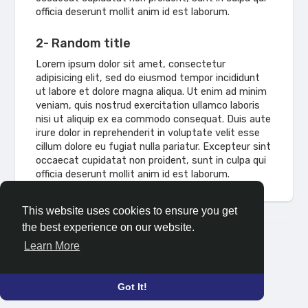
officia deserunt mollit anim id est laborum.
2- Random title
Lorem ipsum dolor sit amet, consectetur
adipisicing elit, sed do eiusmod tempor incididunt
ut labore et dolore magna aliqua. Ut enim ad minim
veniam, quis nostrud exercitation ullamco laboris
nisi ut aliquip ex ea commodo consequat. Duis aute
irure dolor in reprehenderit in voluptate velit esse
cillum dolore eu fugiat nulla pariatur. Excepteur sint
occaecat cupidatat non proident, sunt in culpa qui
officia deserunt mollit anim id est laborum.
This website uses cookies to ensure you get
the best experience on our website.
© 2026 community.samzara.in
Learn More
About
Blog
Privacy Policy
Terms of Use
Language
Got It!